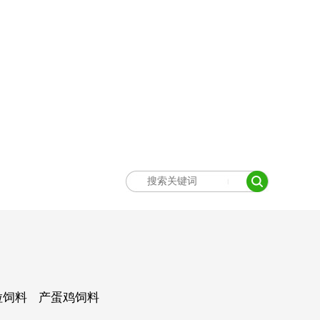
粒饲料
产蛋鸡饲料