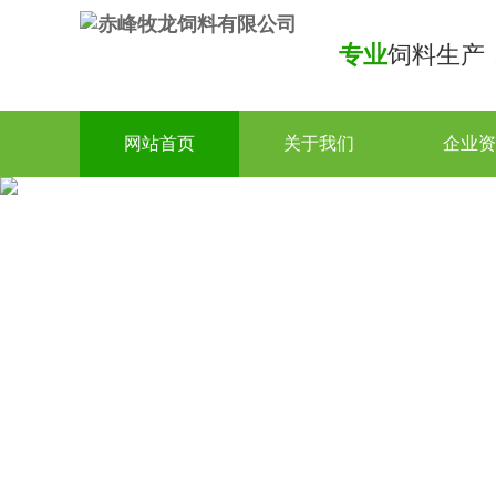
专业
饲料生产
网站首页
关于我们
企业资