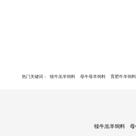
热门关键词：
犊牛羔羊饲料
母牛母羊饲料
育肥牛羊饲料
犊牛羔羊饲料
母