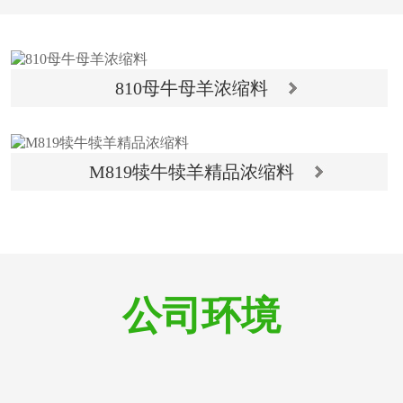
810母牛母羊浓缩料
M819犊牛犊羊精品浓缩料
810母牛母羊浓缩料
查看详情
立即咨询
M819犊牛犊羊精品浓缩料
公司环境
查看详情
立即咨询