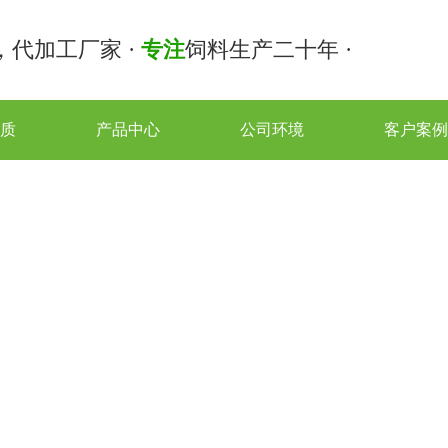
，代加工厂家 ·
专注
饲料生产二十年 ·
质
产品中心
公司环境
客户案例