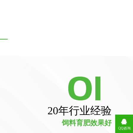
20年行业经验
饲料育肥效果好
QQ咨询