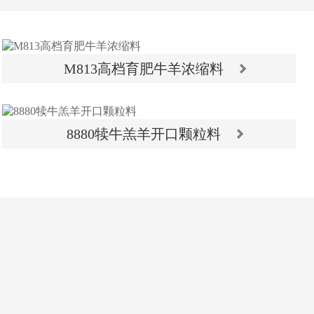
M813高档育肥牛羊浓缩料
8880犊牛羔羊开口颗粒料
M813高档育肥牛羊浓缩料
查看详情
立即咨询
8880犊牛羔羊开口颗粒料
查看详情
立即咨询