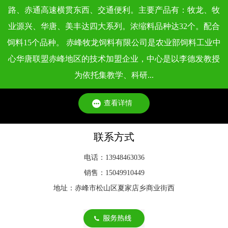
依据《饲料卫生标准》（GB 13078 - 2017）及各类专项标准，
路、赤通高速横贯东西、交通便利。主要产品有：牧龙、牧
不同类型动物饲料的质量标准，会根据动物生理特点、生长阶
业源兴、华唐、美丰达四大系列。浓缩料品种达32个。配合
段和饲料用途···
饲料15个品种。 赤峰牧龙饲料有限公司是农业部饲料工业中
心华唐联盟赤峰地区的技术加盟企业，中心是以李德发教授
为依托集教学、科研...
查看详情
联系方式
电话：13948463036
销售：15049910449
地址：赤峰市松山区夏家店乡商业街西