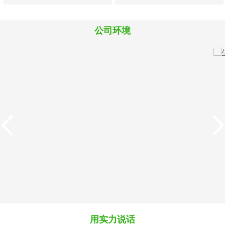
料
料
料
公司环境
M819犊牛犊羊精品浓缩
8880犊牛羔羊开口颗粒
料
料
用实力说话