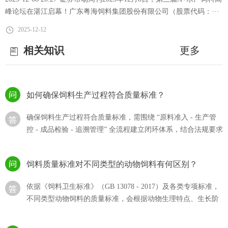
略引领水产养殖降本增效
峰论坛在湛江启幕！广东粤海饲料集团股份有限公司（股票代码：···
猪饲料的选购？
2025-12-12
猪饲料的选购直接影响生猪生长效率、养殖成本及猪肉产品，
相关知识
更多
需结合猪的生长阶段、饲料质量标准、自身养殖需求综合判
断，同时规避 “···
如何确保饲料生产过程符合质量标准？
确保饲料生产过程符合质量标准，需围绕 “原料准入 - 生产管
控 - 成品检验 - 追溯管理” 全流程建立闭环体系，结合法规要求
与技术···
饲料质量标准对不同类型的动物饲料有何区别？
依据《饲料卫生标准》（GB 13078 - 2017）及各类专项标准，
不同类型动物饲料的质量标准，会根据动物生理特点、生长阶
段和饲料用途···