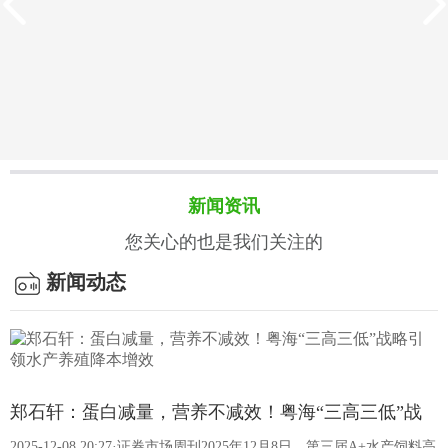
新闻资讯
您关心的也是我们关注的
新闻动态
客户案例
饲料的质量标准有哪些？
我国饲料质量标准以强制性国家标准为核心，搭配专项法规、
郑石轩：蛋白减量，营养不减效！粤海“三高三低”战
行业规范及检测方法标准，构建了覆盖生产、成分、卫生等全
2025-12-08 20:27·证券市场周刊2025年12月8日，第三届A+水产饲料高
流程的体系，···