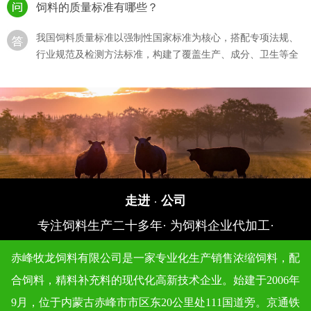
饲料的质量标准有哪些？
我国饲料质量标准以强制性国家标准为核心，搭配专项法规、
行业规范及检测方法标准，构建了覆盖生产、成分、卫生等全
流程的体系，···
猪饲料的选购？
猪饲料的选购直接影响生猪生长效率、养殖成本及猪肉产品，
需结合猪的生长阶段、饲料质量标准、自身养殖需求综合判
断，同时规避 “···
如何确保饲料生产过程符合质量标准？
走进
公司
·
确保饲料生产过程符合质量标准，需围绕 “原料准入 - 生产管
专注饲料生产二十多年· 为饲料企业代加工·
控 - 成品检验 - 追溯管理” 全流程建立闭环体系，结合法规要求
与技术···
赤峰牧龙饲料有限公司是一家专业化生产销售浓缩饲料，配
合饲料，精料补充料的现代化高新技术企业。始建于2006年
饲料质量标准对不同类型的动物饲料有何区别？
9月，位于内蒙古赤峰市市区东20公里处111国道旁。京通铁