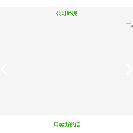
料
料
料
公司环境
M819犊牛犊羊精品浓缩
8880犊牛羔羊开口颗粒
料
料
用实力说话