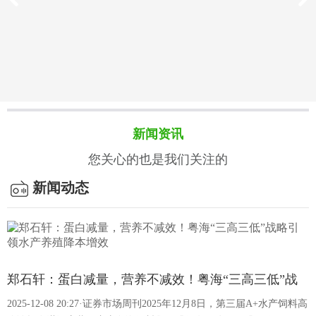
新闻资讯
您关心的也是我们关注的
新闻动态
客户案例
饲料的质量标准有哪些？
我国饲料质量标准以强制性国家标准为核心，搭配专项法规、
郑石轩：蛋白减量，营养不减效！粤海“三高三低”战
行业规范及检测方法标准，构建了覆盖生产、成分、卫生等全
2025-12-08 20:27·证券市场周刊2025年12月8日，第三届A+水产饲料高
略引领水产养殖降本增效
流程的体系，···