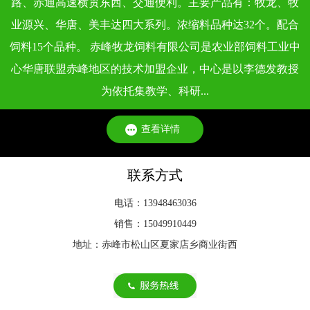
路、赤通高速横贯东西、交通便利。主要产品有：牧龙、牧
不同类型动物饲料的质量标准，会根据动物生理特点、生长阶
业源兴、华唐、美丰达四大系列。浓缩料品种达32个。配合
段和饲料用途···
饲料15个品种。 赤峰牧龙饲料有限公司是农业部饲料工业中
心华唐联盟赤峰地区的技术加盟企业，中心是以李德发教授
为依托集教学、科研...
查看详情
联系方式
电话：13948463036
销售：15049910449
地址：赤峰市松山区夏家店乡商业街西