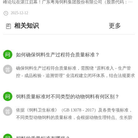
峰论坛在湛江启幕！广东粤海饲料集团股份有限公司（股票代码：···
猪饲料的选购？
2025-12-12
猪饲料的选购直接影响生猪生长效率、养殖成本及猪肉产品，
相关知识
更多
需结合猪的生长阶段、饲料质量标准、自身养殖需求综合判
断，同时规避 “···
如何确保饲料生产过程符合质量标准？
确保饲料生产过程符合质量标准，需围绕 “原料准入 - 生产管
控 - 成品检验 - 追溯管理” 全流程建立闭环体系，结合法规要求
与技术···
饲料质量标准对不同类型的动物饲料有何区别？
依据《饲料卫生标准》（GB 13078 - 2017）及各类专项标准，
不同类型动物饲料的质量标准，会根据动物生理特点、生长阶
段和饲料用途···
饲料的质量标准有哪些？