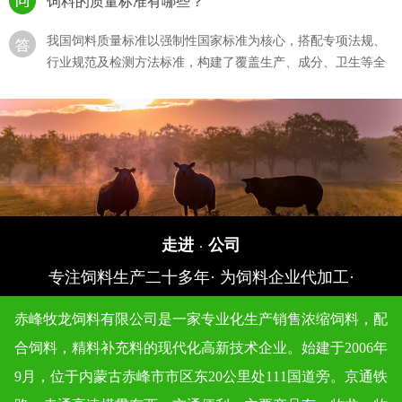
我国饲料质量标准以强制性国家标准为核心，搭配专项法规、
行业规范及检测方法标准，构建了覆盖生产、成分、卫生等全
流程的体系，···
猪饲料的选购？
猪饲料的选购直接影响生猪生长效率、养殖成本及猪肉产品，
需结合猪的生长阶段、饲料质量标准、自身养殖需求综合判
断，同时规避 “···
如何确保饲料生产过程符合质量标准？
走进
公司
·
专注饲料生产二十多年· 为饲料企业代加工·
确保饲料生产过程符合质量标准，需围绕 “原料准入 - 生产管
控 - 成品检验 - 追溯管理” 全流程建立闭环体系，结合法规要求
赤峰牧龙饲料有限公司是一家专业化生产销售浓缩饲料，配
与技术···
合饲料，精料补充料的现代化高新技术企业。始建于2006年
饲料质量标准对不同类型的动物饲料有何区别？
9月，位于内蒙古赤峰市市区东20公里处111国道旁。京通铁
依据《饲料卫生标准》（GB 13078 - 2017）及各类专项标准，